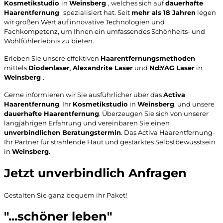
Kosmetikstudio
in
Weinsberg
, welches sich auf
dauerhafte
Haarentfernung
spezialisiert hat. Seit
mehr als 18 Jahren
legen
wir großen Wert auf innovative Technologien und
Fachkompetenz, um Ihnen ein umfassendes Schönheits- und
Wohlfühlerlebnis zu bieten.
Erleben Sie unsere effektiven
Haarentfernungsmethoden
mittels
Diodenlaser
,
Alexandrite
Laser
und
Nd:YAG Laser
in
Weinsberg
.
Gerne informieren wir Sie ausführlicher über das
Activa
Haarentfernung
, Ihr
Kosmetikstudio
in
Weinsberg
, und unsere
dauerhafte Haarentfernung
. Überzeugen Sie sich von unserer
langjährigen Erfahrung und vereinbaren Sie einen
unverbindlichen Beratungstermin
. Das Activa Haarentfernung-
Ihr Partner für strahlende Haut und gestärktes Selbstbewusstsein
in
Weinsberg
.
Jetzt unverbindlich Anfragen
Gestalten Sie ganz bequem ihr Paket!
"...schöner leben"