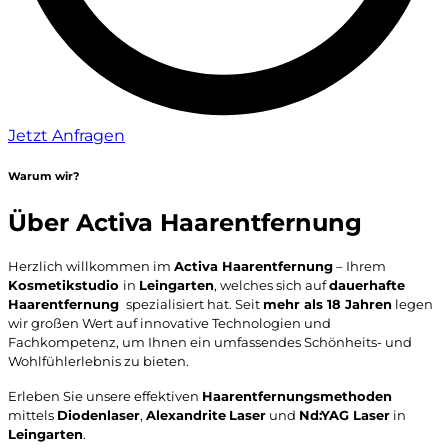
Jetzt Anfragen
Warum wir?
Über Activa Haarentfernung
Herzlich willkommen im
Activa Haarentfernung
– Ihrem
Kosmetikstudio
in
Leingarten
, welches sich auf
dauerhafte
Haarentfernung
spezialisiert hat. Seit
mehr als 18 Jahren
legen
wir großen Wert auf innovative Technologien und
Fachkompetenz, um Ihnen ein umfassendes Schönheits- und
Wohlfühlerlebnis zu bieten.
Erleben Sie unsere effektiven
Haarentfernungsmethoden
mittels
Diodenlaser
,
Alexandrite
Laser
und
Nd:YAG Laser
in
Leingarten
.