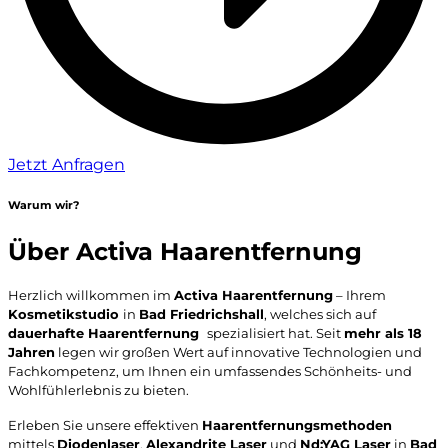
Jetzt Anfragen
Warum wir?
Über Activa Haarentfernung
Herzlich willkommen im
Activa Haarentfernung
– Ihrem
Kosmetikstudio
in
Bad Friedrichshall
, welches sich auf
dauerhafte Haarentfernung
spezialisiert hat. Seit
mehr als 18
Jahren
legen wir großen Wert auf innovative Technologien und
Fachkompetenz, um Ihnen ein umfassendes Schönheits- und
Wohlfühlerlebnis zu bieten.
Erleben Sie unsere effektiven
Haarentfernungsmethoden
mittels
Diodenlaser
,
Alexandrite
Laser
und
Nd:YAG Laser
in
Bad